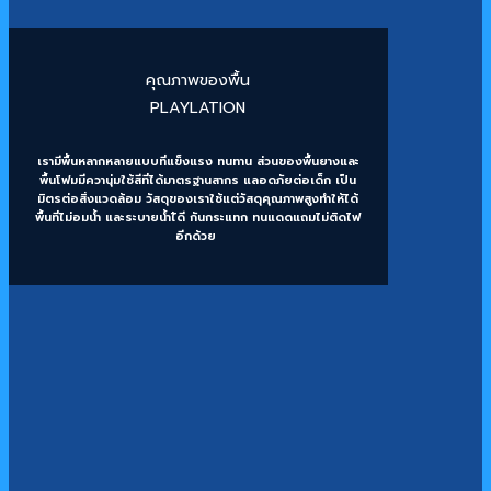
คุณภาพของพื้น
PLAYLATION
เรามีพื้นหลากหลายแบบที่แข็งแรง ทนทาน ส่วนของพื้นยางและ
พื้นโฟมมีควานุ่มใช้สีที่ได้มาตรฐานสากร แลอดภัยต่อเด็ก เป็น
มิตรต่อสิ่งแวดล้อม วัสดุของเราใช้แต่วัสดุคุณภาพสูงทำให้ได้
พื้นที่ไม่อมน้ำ และระบายน้ำไ้ดี กันกระแทก ทนแดดแถมไม่ติดไฟ
อีกด้วย