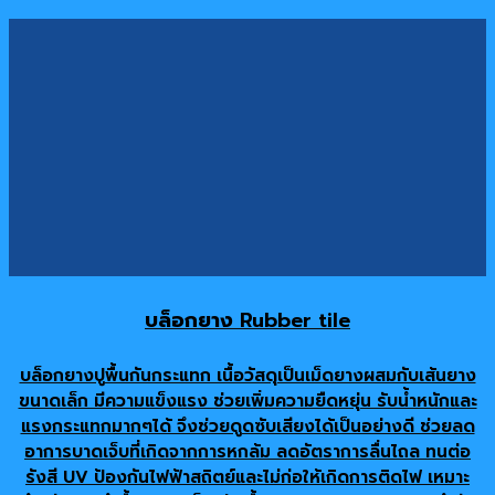
บล็อกยาง
Rubber tile
บล็อกยางปูพื้นกันกระแทก เนื้อวัสดุเป็นเม็ดยางผสมกับเส้นยาง
ขนาดเล็ก มีความแข็งแรง ช่วยเพิ่มความยืดหยุ่น รับน้ำหนักและ
แรงกระแทกมากๆได้ จึงช่วยดูดซับเสียงได้เป็นอย่างดี ช่วยลด
อาการบาดเจ็บที่เกิดจากการหกล้ม ลดอัตราการลื่นไถล ทนต่อ
รังสี UV ป้องกันไฟฟ้าสถิตย์​และไม่ก่อให้เกิดการติดไฟ เหมาะ