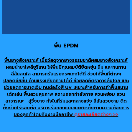
พื้น EPDM
พื้นยางสังเคราะห์ เนื้อวัสดุจากยางธรรมชาติผสมยางสังเคราะห์
ผสมน้ำยาโพลียูรีเทน ให้พื้นมีคุณสมบัติยืดหยุ่น นิ่ม และทนทาน
สีสันสดใส สามารถรับแรงกระแทกได้ดี ช่วยให้พื้นที่ต่างๆ
ปลอดภัยขึ้น ต้านแรงเสียดทานได้ดี ช่วยลดอัตราการลื่นไถล และ
ช่วยลดการบาดเจ็บ ทนต่อรังสี UV เหมาะสำหรับการทำพื้นสนาม
เด็กเล่น พื้นสวนสุขภาพ สถานออกกำลังกาย สวนหย่อม สวน
สาธารณะ ลู่วิ่งยาง ทั้งในที่ร่มและกลางแจ้ง สีสันสวยงาม ติด
ตั้งง่ายไร้รอยต่อ บริการรับออกแบบและติดตั้งตามความต้องการ
ของลูกค้าโดยทีมงานมืออาชีพ
ดูรายละเอียดต่างๆ >>