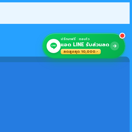
ปรึกษาฟรี · ตอบไว
แอด LINE รับส่วนลด
LINE
ลดสูงสุด 10,000.-