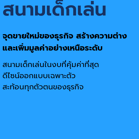
สนามเด็กเล่น
จุดขายใหม่ของธุรกิจ สร้างความต่าง
และเพิ่มมูลค่าอย่างเหนือระดับ
สนามเด็กเล่นในงบที่คุ้มค่าที่สุด
ดีไซน์ออกแบบเฉพาะตัว
สะท้อนทุกตัวตนของธุรกิจ