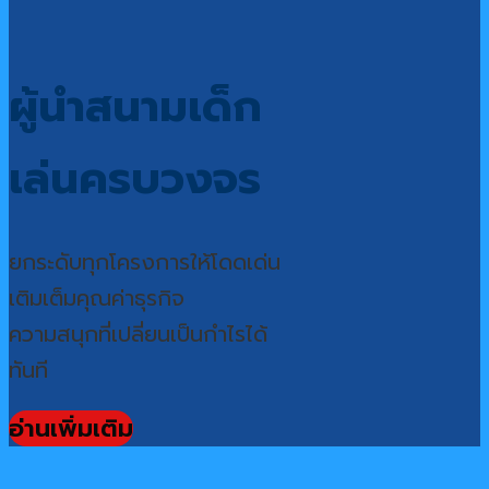
ผู้นำสนามเด็ก
เล่นครบวงจร
ยกระดับทุกโครงการให้โดดเด่น
เติมเต็มคุณค่าธุรกิจ
ความสนุกที่เปลี่ยนเป็นกำไรได้
ทันที
อ่านเพิ่มเติม