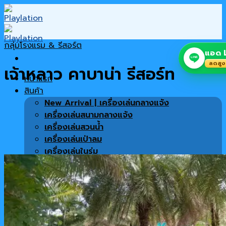
Skip
to
content
กลุ่มโรงแรม & รีสอร์ต
แอด L
LINE
ลดสูง
เจ้าหลาว คาบาน่า รีสอร์ท
หน้าแรก
สินค้า
New Arrival | เครื่องเล่นกลางแจ้ง
เครื่องเล่นสนามกลางแจ้ง
เครื่องเล่นสวนน้ำ
เครื่องเล่นเป่าลม
เครื่องเล่นในร่ม
เครื่องเล่นซิปไลน์
พื้นสนาม
เครื่องออกกำลังกาย
สินค้าทั้งหมด
เฟอร์นิเจอร์ตกแต่งโครงการ
โปรโมชั่น