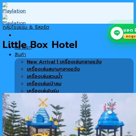
Skip
to
content
กลุ่มโรงแรม & รีสอร์ต
แอด L
LINE
ลดสูง
Little Box Hotel
หน้าแรก
สินค้า
New Arrival | เครื่องเล่นกลางแจ้ง
เครื่องเล่นสนามกลางแจ้ง
เครื่องเล่นสวนน้ำ
เครื่องเล่นเป่าลม
เครื่องเล่นในร่ม
เครื่องเล่นซิปไลน์
พื้นสนาม
เครื่องออกกำลังกาย
สินค้าทั้งหมด
เฟอร์นิเจอร์ตกแต่งโครงการ
โปรโมชั่น