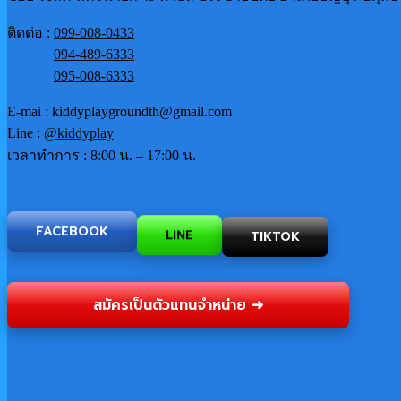
ติดต่อ :
099-008-0433
094-489-6333
095-008-6333
E-mai : kiddyplaygroundth@gmail.com
Line :
@kiddyplay
เวลาทำการ : 8:00 น. – 17:00 น.
TIKTOK
LINE
FACEBOOK
สมัครเป็นตัวแทนจำหน่าย ➜