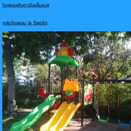
โรงแรมอันดามันเอ็มเบส
กลุ่มโรงแรม & รีสอร์ต