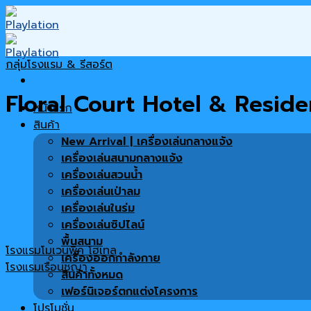
Skip
to
content
กลุ่มโรงแรม & รีสอร์ต
Floral Court Hotel & Resid
หน้าแรก
สินค้า
New Arrival | เครื่องเล่นกลางแจ้ง
เครื่องเล่นสนามกลางแจ้ง
เครื่องเล่นสวนน้ำ
เครื่องเล่นเป่าลม
เครื่องเล่นในร่ม
เครื่องเล่นซิปไลน์
พื้นสนาม
โรงแรมโมเวนพิค โฮเทล
เครื่องออกกำลังกาย
โรงแรมเรือนชญา
สินค้าทั้งหมด
เฟอร์นิเจอร์ตกแต่งโครงการ
โปรโมชั่น