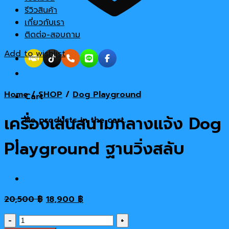
รีวิวสินค้า
เกี่ยวกับเรา
ติดต่อ-สอบถาม
Add to wishlist
Home
/
SHOP
/
Dog Playground
Cart
เครื่องเล่นสนามกลางแจ้ง Dog
No products in the cart.
Playground ฐานวิ่งสลับ
Original
Current
20,500
฿
18,900
฿
price
price
เครื่อง
was:
is: