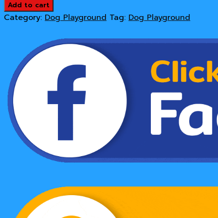
เล่น
Add to cart
20,500 ฿.
18,900 ฿.
สนาม
Category:
Dog Playground
Tag:
Dog Playground
กลาง
แจ้ง
Dog
Playground
ฐาน
วิ่ง
สลับ
quantity