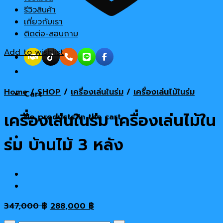
รีวิวสินค้า
เกี่ยวกับเรา
ติดต่อ-สอบถาม
Add to wishlist
Home
/
SHOP
/
เครื่องเล่นในร่ม
/
เครื่องเล่นไม้ในร่ม
Cart
เครื่องเล่นในร่ม เครื่องเล่นไม้ใน
No products in the cart.
ร่ม บ้านไม้ 3 หลัง
Original
Current
347,000
฿
288,000
฿
price
price