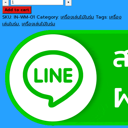
เครื่อง
was:
is:
เล่น
Add to cart
347,000 ฿.
288,000 ฿.
ใน
SKU:
IN-WM-01
Category:
เครื่องเล่นไม้ในร่ม
Tags:
เครื่อง
ร่ม
เล่นในร่ม
,
เครื่องเล่นไม้ในร่ม
เครื่อง
เล่น
ไม้
ใน
ร่ม
บ้าน
ไม้
3
หลัง
quantity