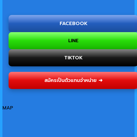
FACEBOOK
LINE
TIKTOK
สมัครเป็นตัวแทนจำหน่าย ➜
MAP