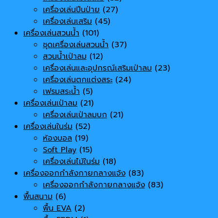
เครื่องเล่นปีนป่าย
(27)
เครื่องเล่นเสริม
(45)
เครื่องเล่นสวนน้ำ
(101)
ชุดเครื่องเล่นสวนน้ำ
(37)
สวนน้ำเป่าลม
(12)
เครื่องเล่นและอุปกรณ์เสริมเป่าลม
(23)
เครื่องเล่นตกแต่งสระ
(24)
เฟรมสระน้ำ
(5)
เครื่องเล่นเป่าลม
(21)
เครื่องเล่นเป่าลมบก
(21)
เครื่องเล่นในร่ม
(52)
ห้องบอล
(19)
Soft Play
(15)
เครื่องเล่นไม้ในร่ม
(18)
เครื่องออกกำลังกายกลางแจ้ง
(83)
เครื่องออกกำลังกายกลางแจ้ง
(83)
พื้นสนาม
(6)
พื้น EVA
(2)