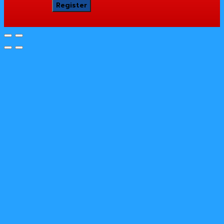
Register