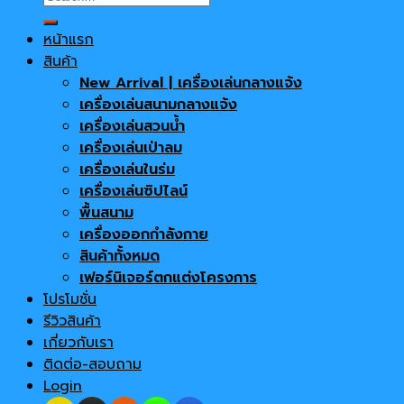
for:
หน้าแรก
สินค้า
New Arrival | เครื่องเล่นกลางแจ้ง
เครื่องเล่นสนามกลางแจ้ง
เครื่องเล่นสวนน้ำ
เครื่องเล่นเป่าลม
เครื่องเล่นในร่ม
เครื่องเล่นซิปไลน์
พื้นสนาม
เครื่องออกกำลังกาย
สินค้าทั้งหมด
เฟอร์นิเจอร์ตกแต่งโครงการ
โปรโมชั่น
รีวิวสินค้า
เกี่ยวกับเรา
ติดต่อ-สอบถาม
Login