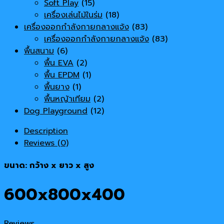
Soft Play
(15)
เครื่องเล่นไม้ในร่ม
(18)
เครื่องออกกำลังกายกลางแจ้ง
(83)
เครื่องออกกำลังกายกลางแจ้ง
(83)
พื้นสนาม
(6)
พื้น EVA
(2)
พื้น EPDM
(1)
พื้นยาง
(1)
พื้นหญ้าเทียม
(2)
Dog Playground
(12)
Description
Reviews (0)
ขนาด: กว้าง x ยาว x สูง
600x800x400
Reviews