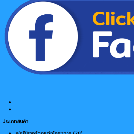
ประเภทสินค้า
เฟอร์นิเจอร์ตกแต่งโครงการ
(28)