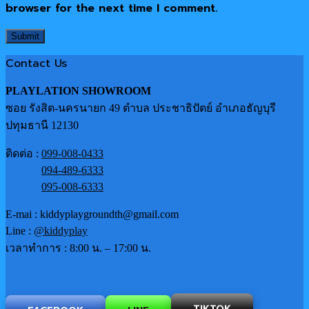
browser for the next time I comment.
Contact Us
PLAYLATION SHOWROOM
ซอย รังสิต-นครนายก 49 ตำบล ประชาธิปัตย์ อำเภอธัญบุรี
ปทุมธานี 12130
ติดต่อ :
099-008-0433
094-489-6333
095-008-6333
E-mai : kiddyplaygroundth@gmail.com
Line :
@kiddyplay
เวลาทำการ : 8:00 น. – 17:00 น.