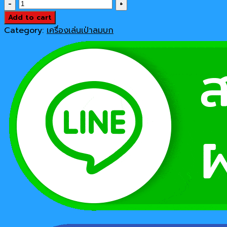
เครื่อง
was:
is:
เล่น
Add to cart
249,000 ฿.
159,000 ฿.
เป่า
Category:
เครื่องเล่นเป่าลมบก
ลม
เครื่อง
เล่น
เป่า
ลมบก
ปราสาท
ไฟ
quantity