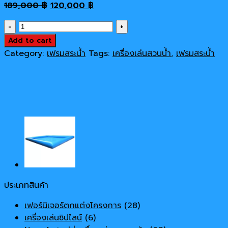
Original
Current
189,000
฿
120,000
฿
price
price
สระ
was:
is:
เป่า
Add to cart
189,000 ฿.
120,000 ฿.
เป่า
Category:
เฟรมสระน้ำ
Tags:
เครื่องเล่นสวนน้ำ
,
เฟรมสระน้ำ
ลม#3
quantity
ประเภทสินค้า
เฟอร์นิเจอร์ตกแต่งโครงการ
(28)
เครื่องเล่นซิปไลน์
(6)