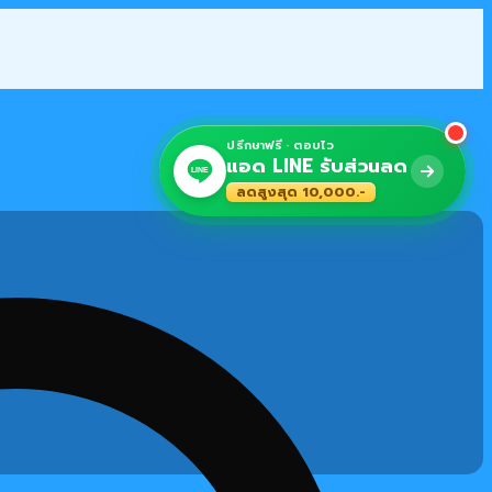
ปรึกษาฟรี · ตอบไว
แอด LINE รับส่วนลด
LINE
ลดสูงสุด 10,000.-