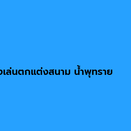
องเล่นตกแต่งสนาม น้ำพุทราย