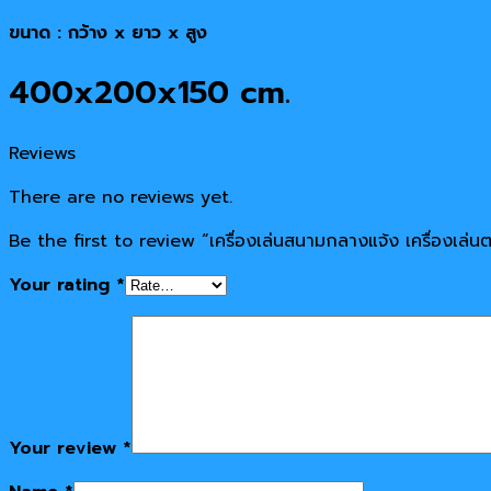
ขนาด : กว้าง x ยาว x สูง
400x200x150 cm.
Reviews
There are no reviews yet.
Be the first to review “เครื่องเล่นสนามกลางแจ้ง เครื่องเล่
Your rating
*
Your review
*