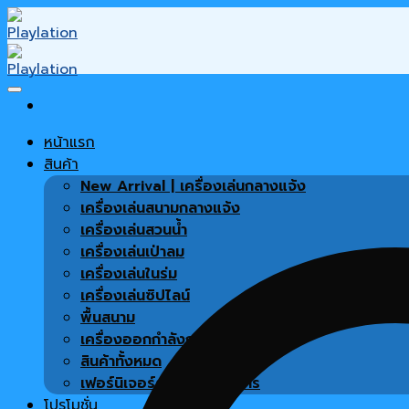
Skip
to
content
หน้าแรก
สินค้า
New Arrival | เครื่องเล่นกลางแจ้ง
เครื่องเล่นสนามกลางแจ้ง
เครื่องเล่นสวนน้ำ
เครื่องเล่นเป่าลม
เครื่องเล่นในร่ม
เครื่องเล่นซิปไลน์
พื้นสนาม
เครื่องออกกำลังกาย
สินค้าทั้งหมด
เฟอร์นิเจอร์ตกแต่งโครงการ
โปรโมชั่น