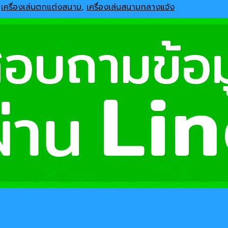
:
เครื่องเล่นตกแต่งสนาม
,
เครื่องเล่นสนามกลางแจ้ง