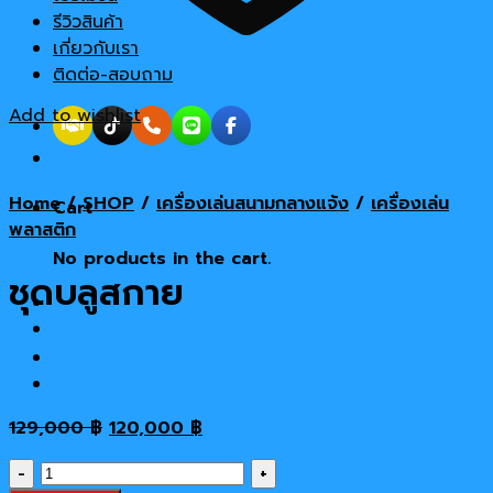
รีวิวสินค้า
เกี่ยวกับเรา
ติดต่อ-สอบถาม
Add to wishlist
Home
/
SHOP
/
เครื่องเล่นสนามกลางแจ้ง
/
เครื่องเล่น
Cart
พลาสติก
No products in the cart.
ชุดบลูสกาย
Original
Current
129,000
฿
120,000
฿
price
price
ชุด
was:
is: