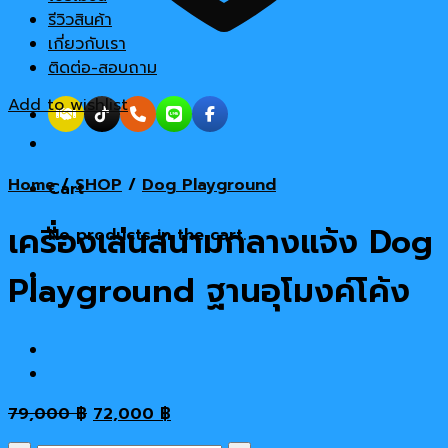
รีวิวสินค้า
เกี่ยวกับเรา
ติดต่อ-สอบถาม
Add to wishlist
Home
/
SHOP
/
Dog Playground
Cart
เครื่องเล่นสนามกลางแจ้ง Dog
No products in the cart.
Playground ฐานอุโมงค์โค้ง
Original
Current
79,000
฿
72,000
฿
price
price