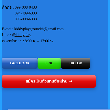
ติดต่อ :
099-008-0433
094-489-6333
095-008-6333
E-mai : kiddyplaygroundth@gmail.com
Line :
@kiddyplay
เวลาทำการ : 8:00 น. – 17:00 น.
FACEBOOK
LINE
TIKTOK
สมัครเป็นตัวแทนจำหน่าย ➜