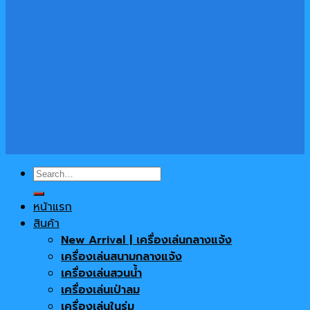
Search
for:
หน้าแรก
สินค้า
New Arrival | เครื่องเล่นกลางแจ้ง
เครื่องเล่นสนามกลางแจ้ง
เครื่องเล่นสวนน้ำ
เครื่องเล่นเป่าลม
เครื่องเล่นในร่ม