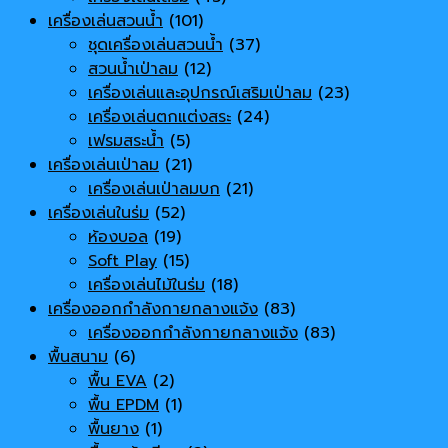
เครื่องเล่นสวนน้ำ
(101)
ชุดเครื่องเล่นสวนน้ำ
(37)
สวนน้ำเป่าลม
(12)
เครื่องเล่นและอุปกรณ์เสริมเป่าลม
(23)
เครื่องเล่นตกแต่งสระ
(24)
เฟรมสระน้ำ
(5)
เครื่องเล่นเป่าลม
(21)
เครื่องเล่นเป่าลมบก
(21)
เครื่องเล่นในร่ม
(52)
ห้องบอล
(19)
Soft Play
(15)
เครื่องเล่นไม้ในร่ม
(18)
เครื่องออกกำลังกายกลางแจ้ง
(83)
เครื่องออกกำลังกายกลางแจ้ง
(83)
พื้นสนาม
(6)
พื้น EVA
(2)
พื้น EPDM
(1)
พื้นยาง
(1)