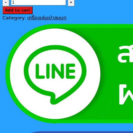
เครื่อง
was:
is:
เล่น
Add to cart
385,000 ฿.
299,000 ฿.
เป่า
Category:
เครื่องเล่นเป่าลมบก
ลม
เครื่อง
เล่น
เป่า
ลมบก
เป็ด
เหลือง
quantity