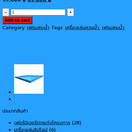
price
price
สระ
was:
is:
เป่า
Add to cart
99,000 ฿.
69,000 ฿.
เป่า
Category:
เฟรมสระน้ำ
Tags:
เครื่องเล่นสวนน้ำ
,
เฟรมสระน้ำ
ลม#2
quantity
ประเภทสินค้า
เฟอร์นิเจอร์ตกแต่งโครงการ
(28)
เครื่องเล่นซิปไลน์
(6)