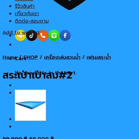
รีวิวสินค้า
เกี่ยวกับเรา
ติดต่อ-สอบถาม
Add to wishlist
Home
/
SHOP
/
เครื่องเล่นสวนน้ำ
/
เฟรมสระน้ำ
Cart
สระเป่าเป่าลม#2
No products in the cart.
Original
Current
99,000
฿
69,000
฿