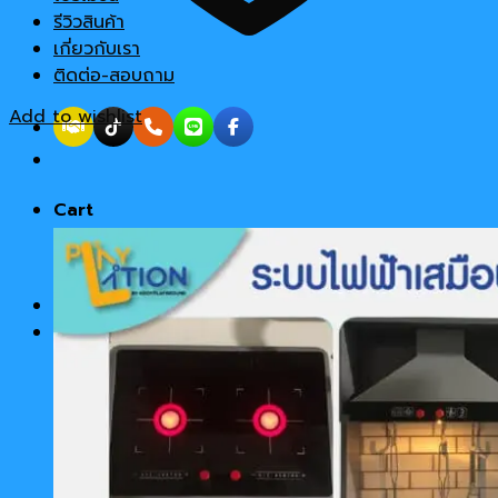
รีวิวสินค้า
เกี่ยวกับเรา
ติดต่อ-สอบถาม
Add to wishlist
Cart
No products in the cart.