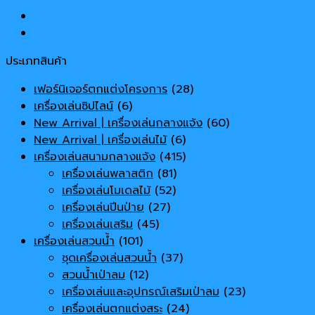
เล่น
มิ
นิ
ประเภทสินค้า
ครัว
quantity
เฟอร์นิเจอร์ตกแต่งโครงการ
(28)
เครื่องเล่นซิปไลน์
(6)
New Arrival | เครื่องเล่นกลางแจ้ง
(60)
New Arrival | เครื่องเล่นไม้
(6)
เครื่องเล่นสนามกลางแจ้ง
(415)
เครื่องเล่นพลาสติก
(81)
เครื่องเล่นโมเดลไม้
(52)
เครื่องเล่นปีนป่าย
(27)
เครื่องเล่นเสริม
(45)
เครื่องเล่นสวนน้ำ
(101)
ชุดเครื่องเล่นสวนน้ำ
(37)
สวนน้ำเป่าลม
(12)
เครื่องเล่นและอุปกรณ์เสริมเป่าลม
(23)
เครื่องเล่นตกแต่งสระ
(24)