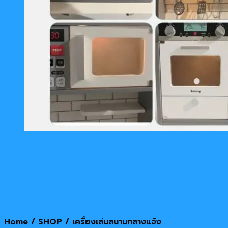
Home
/
SHOP
/
เครื่องเล่นสนามกลางแจ้ง