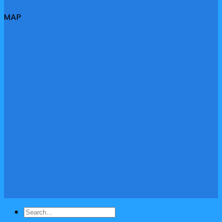
MAP
Search