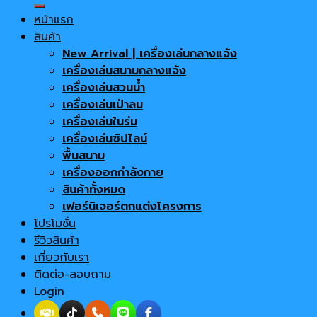
for:
หน้าแรก
สินค้า
New Arrival | เครื่องเล่นกลางแจ้ง
เครื่องเล่นสนามกลางแจ้ง
เครื่องเล่นสวนน้ำ
เครื่องเล่นเป่าลม
เครื่องเล่นในร่ม
เครื่องเล่นซิปไลน์
พื้นสนาม
เครื่องออกกำลังกาย
สินค้าทั้งหมด
เฟอร์นิเจอร์ตกแต่งโครงการ
โปรโมชั่น
รีวิวสินค้า
เกี่ยวกับเรา
ติดต่อ-สอบถาม
Login