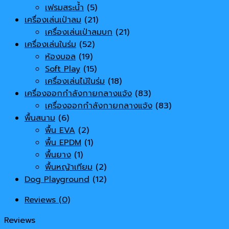
เฟรมสระน้ำ
(5)
เครื่องเล่นเป่าลม
(21)
เครื่องเล่นเป่าลมบก
(21)
เครื่องเล่นในร่ม
(52)
ห้องบอล
(19)
Soft Play
(15)
เครื่องเล่นไม้ในร่ม
(18)
เครื่องออกกำลังกายกลางแจ้ง
(83)
เครื่องออกกำลังกายกลางแจ้ง
(83)
พื้นสนาม
(6)
พื้น EVA
(2)
พื้น EPDM
(1)
พื้นยาง
(1)
พื้นหญ้าเทียม
(2)
Dog Playground
(12)
Reviews (0)
Reviews