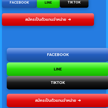
FACEBOOK
LINE
TIKTOK
สมัครเป็นตัวแทนจำหน่าย ➜
FACEBOOK
LINE
TIKTOK
สมัครเป็นตัวแทนจำหน่าย ➜