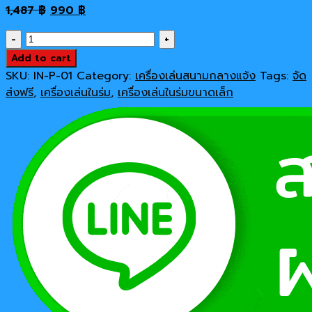
Original
Current
1,487
฿
990
฿
price
price
เครื่อง
was:
is:
เล่น
Add to cart
1,487 ฿.
990 ฿.
ใน
SKU:
IN-P-01
Category:
เครื่องเล่นสนามกลางแจ้ง
Tags:
จัด
ร่ม
ส่งฟรี
,
เครื่องเล่นในร่ม
,
เครื่องเล่นในร่มขนาดเล็ก
เครื่อง
เล่น
ใน
ร่ม
ขนาด
เล็ก
แป้น
บาส+โกล
ฟุตบอล
หมี
quantity