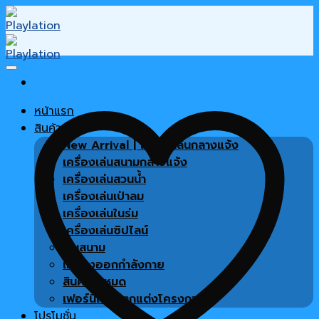
Skip
to
content
หน้าแรก
สินค้า
New Arrival | เครื่องเล่นกลางแจ้ง
เครื่องเล่นสนามกลางแจ้ง
เครื่องเล่นสวนน้ำ
เครื่องเล่นเป่าลม
เครื่องเล่นในร่ม
เครื่องเล่นซิปไลน์
พื้นสนาม
เครื่องออกกำลังกาย
สินค้าทั้งหมด
เฟอร์นิเจอร์ตกแต่งโครงการ
โปรโมชั่น