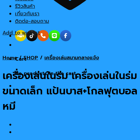
รีวิวสินค้า
เกี่ยวกับเรา
ติดต่อ-สอบถาม
Add to wishlist
Home
/
SHOP
/
เครื่องเล่นสนามกลางแจ้ง
Cart
เครื่องเล่นในร่ม เครื่องเล่นในร่ม
No products in the cart.
ขนาดเล็ก แป้นบาส+โกลฟุตบอล
หมี