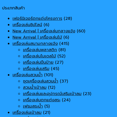
ประเภทสินค้า
เฟอร์นิเจอร์ตกแต่งโครงการ
(28)
เครื่องเล่นซิปไลน์
(6)
New Arrival | เครื่องเล่นกลางแจ้ง
(60)
New Arrival | เครื่องเล่นไม้
(6)
เครื่องเล่นสนามกลางแจ้ง
(415)
เครื่องเล่นพลาสติก
(81)
เครื่องเล่นโมเดลไม้
(52)
เครื่องเล่นปีนป่าย
(27)
เครื่องเล่นเสริม
(45)
เครื่องเล่นสวนน้ำ
(101)
ชุดเครื่องเล่นสวนน้ำ
(37)
สวนน้ำเป่าลม
(12)
เครื่องเล่นและอุปกรณ์เสริมเป่าลม
(23)
เครื่องเล่นตกแต่งสระ
(24)
เฟรมสระน้ำ
(5)
เครื่องเล่นเป่าลม
(21)