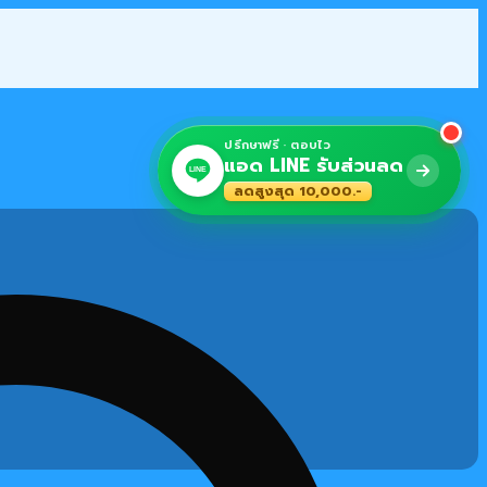
ปรึกษาฟรี · ตอบไว
แอด LINE รับส่วนลด
LINE
ลดสูงสุด 10,000.-