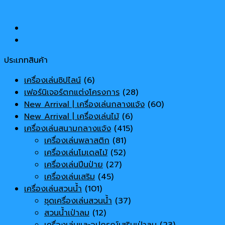
ประเภทสินค้า
เครื่องเล่นซิปไลน์
(6)
เฟอร์นิเจอร์ตกแต่งโครงการ
(28)
New Arrival | เครื่องเล่นกลางแจ้ง
(60)
New Arrival | เครื่องเล่นไม้
(6)
เครื่องเล่นสนามกลางแจ้ง
(415)
เครื่องเล่นพลาสติก
(81)
เครื่องเล่นโมเดลไม้
(52)
เครื่องเล่นปีนป่าย
(27)
เครื่องเล่นเสริม
(45)
เครื่องเล่นสวนน้ำ
(101)
ชุดเครื่องเล่นสวนน้ำ
(37)
สวนน้ำเป่าลม
(12)
เครื่องเล่นและอุปกรณ์เสริมเป่าลม
(23)