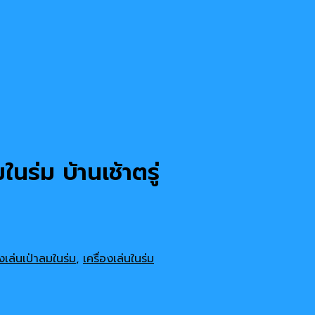
ในร่ม บ้านเช้าตรู่
องเล่นเป่าลมในร่ม
,
เครื่องเล่นในร่ม