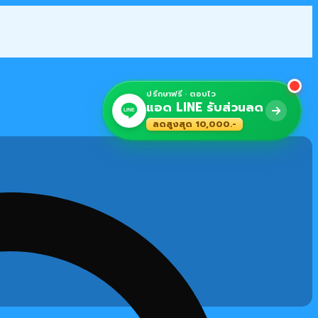
ปรึกษาฟรี · ตอบไว
แอด LINE รับส่วนลด
LINE
ลดสูงสุด 10,000.-