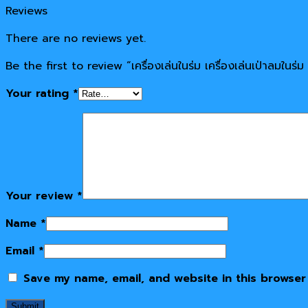
Reviews
There are no reviews yet.
Be the first to review “เครื่องเล่นในร่ม เครื่องเล่นเป่าลมในร่ม บ
Your rating
*
Your review
*
Name
*
Email
*
Save my name, email, and website in this browser