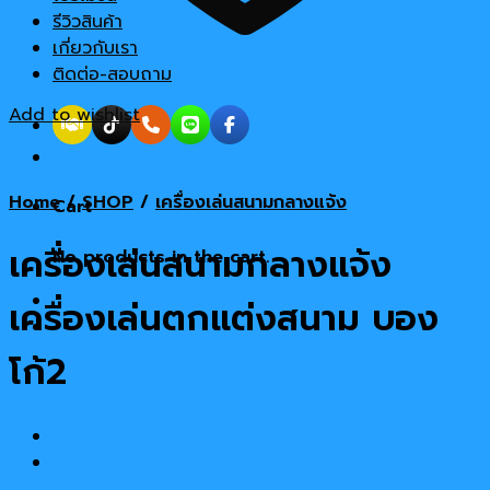
รีวิวสินค้า
เกี่ยวกับเรา
ติดต่อ-สอบถาม
Add to wishlist
Home
/
SHOP
/
เครื่องเล่นสนามกลางแจ้ง
Cart
เครื่องเล่นสนามกลางแจ้ง
No products in the cart.
เครื่องเล่นตกแต่งสนาม บอง
โก้2