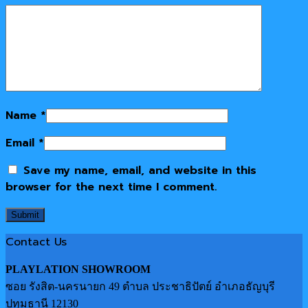
Name
*
Email
*
Save my name, email, and website in this
browser for the next time I comment.
Contact Us
PLAYLATION SHOWROOM
ซอย รังสิต-นครนายก 49 ตำบล ประชาธิปัตย์ อำเภอธัญบุรี
ปทุมธานี 12130