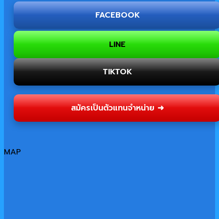
FACEBOOK
LINE
TIKTOK
สมัครเป็นตัวแทนจำหน่าย ➜
MAP