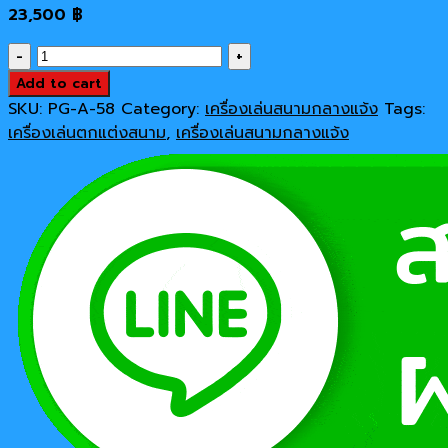
23,500
฿
เครื่อง
เล่น
Add to cart
สนาม
SKU:
PG-A-58
Category:
เครื่องเล่นสนามกลางแจ้ง
Tags:
กลาง
เครื่องเล่นตกแต่งสนาม
,
เครื่องเล่นสนามกลางแจ้ง
แจ้ง
เครื่อง
เล่น
ตกแต่ง
สนาม
บอง
โก้2
quantity