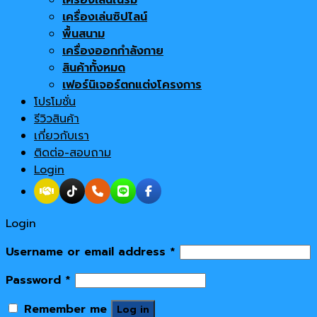
เครื่องเล่นซิปไลน์
พื้นสนาม
เครื่องออกกำลังกาย
สินค้าทั้งหมด
เฟอร์นิเจอร์ตกแต่งโครงการ
โปรโมชั่น
รีวิวสินค้า
เกี่ยวกับเรา
ติดต่อ-สอบถาม
Login
Login
Username or email address
*
Password
*
Remember me
Log in