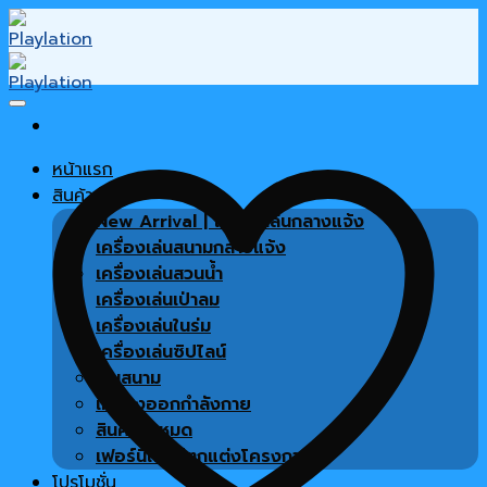
Skip
to
content
หน้าแรก
สินค้า
New Arrival | เครื่องเล่นกลางแจ้ง
เครื่องเล่นสนามกลางแจ้ง
เครื่องเล่นสวนน้ำ
เครื่องเล่นเป่าลม
เครื่องเล่นในร่ม
เครื่องเล่นซิปไลน์
พื้นสนาม
เครื่องออกกำลังกาย
สินค้าทั้งหมด
เฟอร์นิเจอร์ตกแต่งโครงการ
โปรโมชั่น