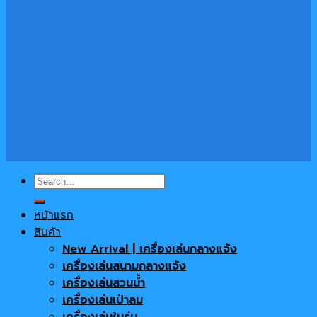
Search
for:
หน้าแรก
สินค้า
New Arrival | เครื่องเล่นกลางแจ้ง
เครื่องเล่นสนามกลางแจ้ง
เครื่องเล่นสวนน้ำ
เครื่องเล่นเป่าลม
เครื่องเล่นในร่ม