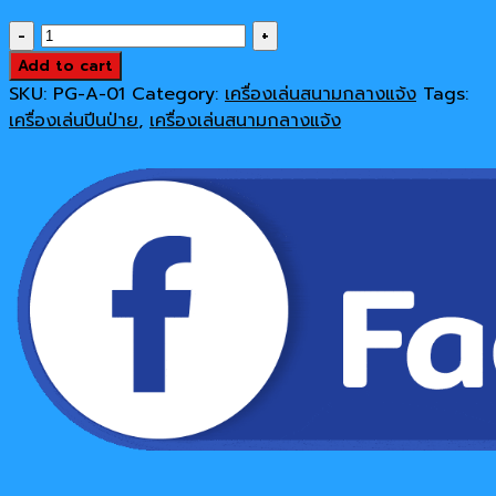
price
price
เครื่อง
was:
is:
เล่น
Add to cart
130,000 ฿.
119,000 ฿.
สนาม
SKU:
PG-A-01
Category:
เครื่องเล่นสนามกลางแจ้ง
Tags:
กลาง
เครื่องเล่นปีนป่าย
,
เครื่องเล่นสนามกลางแจ้ง
แจ้ง
เครื่อง
เล่น
ปีน
ป่าย
ชุด
ปีน
ป่าย
ข้าวโพด
quantity