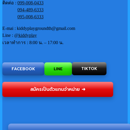
ติดต่อ :
099-008-0433
094-489-6333
095-008-6333
E-mai : kiddyplaygroundth@gmail.com
Line :
@kiddyplay
เวลาทำการ : 8:00 น. – 17:00 น.
FACEBOOK
LINE
TIKTOK
สมัครเป็นตัวแทนจำหน่าย ➜