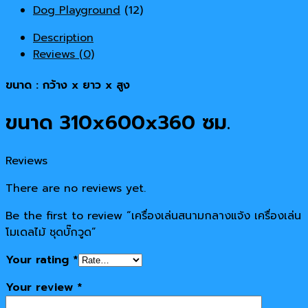
Dog Playground
(12)
Description
Reviews (0)
ขนาด : กว้าง x ยาว x สูง
ขนาด 310x600x360 ซม.
Reviews
There are no reviews yet.
Be the first to review “เครื่องเล่นสนามกลางแจ้ง เครื่องเล่น
โมเดลไม้ ชุดบั๊กวูด”
Your rating
*
Your review
*