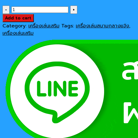
price
price
เครื่อง
was:
is:
เล่น
Add to cart
12,000 ฿.
8,900 ฿.
สนาม
Category:
เครื่องเล่นเสริม
Tags:
เครื่องเล่นสนามกลางแจ้ง
,
กลาง
เครื่องเล่นเสริม
แจ้ง
เครื่อง
เล่น
เสริม
สิงโต
สปริง
โยก
quantity