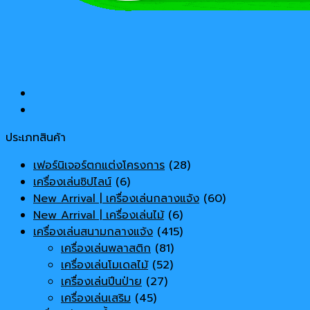
ประเภทสินค้า
เฟอร์นิเจอร์ตกแต่งโครงการ
(28)
เครื่องเล่นซิปไลน์
(6)
New Arrival | เครื่องเล่นกลางแจ้ง
(60)
New Arrival | เครื่องเล่นไม้
(6)
เครื่องเล่นสนามกลางแจ้ง
(415)
เครื่องเล่นพลาสติก
(81)
เครื่องเล่นโมเดลไม้
(52)
เครื่องเล่นปีนป่าย
(27)
เครื่องเล่นเสริม
(45)