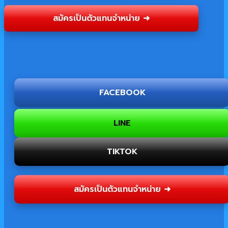
สมัครเป็นตัวแทนจำหน่าย ➜
FACEBOOK
LINE
TIKTOK
สมัครเป็นตัวแทนจำหน่าย ➜