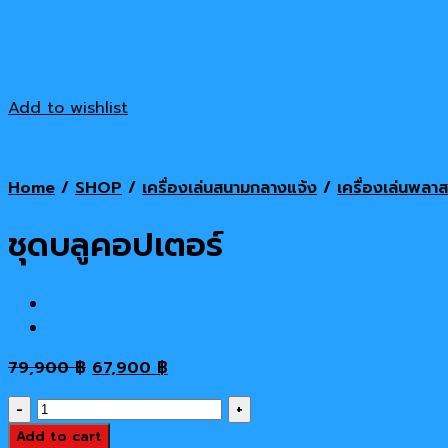
Add to wishlist
Home
/
SHOP
/
เครื่องเล่นสนามกลางแจ้ง
/
เครื่องเล่นพลาส
ชุดบลูคอปเตอร์
Original
Current
79,900
฿
67,900
฿
price
price
ชุด
was:
is:
บลู
Add to cart
79,900 ฿.
67,900 ฿.