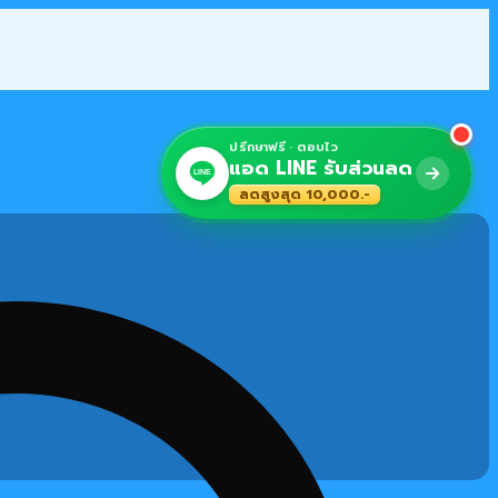
ปรึกษาฟรี · ตอบไว
แอด LINE รับส่วนลด
LINE
ลดสูงสุด 10,000.-