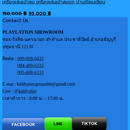
เครื่องเล่นเป่าลม เครื่องเล่นเป่าลมบก บ้านดัลเมเชี่ยน
Original
Current
150,000
฿
95,000
฿
price
price
Contact Us
was:
is:
PLAYLATION SHOWROOM
150,000 ฿.
95,000 ฿.
ซอย รังสิต-นครนายก 49 ตำบล ประชาธิปัตย์ อำเภอธัญบุรี
ปทุมธานี 12130
ติดต่อ :
099-008-0433
094-489-6333
095-008-6333
E-mai : kiddyplaygroundth@gmail.com
Line :
@kiddyplay
เวลาทำการ : 8:00 น. – 17:00 น.
TIKTOK
FACEBOOK
LINE