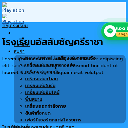
Skip
to
content
กลุ่มโรงเรียน
แอด L
LINE
ลดสูง
โรงเรียนอัสสัมชัญศรีราชา
หน้าแรก
สินค้า
New Arrival | เครื่องเล่นกลางแจ้ง
Lorem ipsum dolor sit amet, consectetuer adipiscing
เครื่องเล่นสนามกลางแจ้ง
elit, sed diam nonummy nibh euismod tincidunt ut
เครื่องเล่นสวนน้ำ
laoreet dolore magna aliquam erat volutpat
เครื่องเล่นเป่าลม
เครื่องเล่นในร่ม
เครื่องเล่นซิปไลน์
พื้นสนาม
เครื่องออกกำลังกาย
สินค้าทั้งหมด
เฟอร์นิเจอร์ตกแต่งโครงการ
โปรโมชั่น
โรงเรียนนานาชาติเซนต์แอนดรูส์ ดุสิต