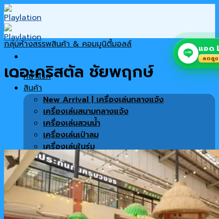
Skip
to
content
กลุ่มห้างสรรพสินค้า & คอมมูนิตี้มอลล์
แอด L
LINE
ลดสูง
เดอะคริสตัล ชัยพฤกษ์
หน้าแรก
สินค้า
New Arrival | เครื่องเล่นกลางแจ้ง
เครื่องเล่นสนามกลางแจ้ง
เครื่องเล่นสวนน้ำ
เครื่องเล่นเป่าลม
เครื่องเล่นในร่ม
เครื่องเล่นซิปไลน์
พื้นสนาม
เครื่องออกกำลังกาย
สินค้าทั้งหมด
เฟอร์นิเจอร์ตกแต่งโครงการ
โปรโมชั่น