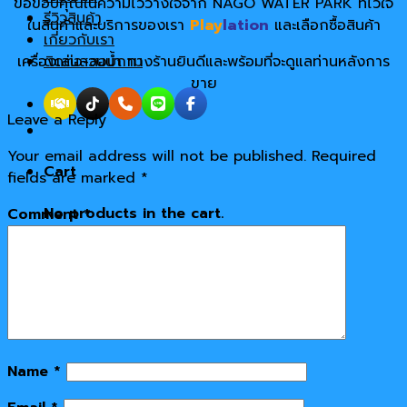
ขอขอบคุณในความไว้วางใจจาก NAGO WATER PARK​ ที่ไว้ใจ
รีวิวสินค้า
ในสินค้าและบริการของเรา
Play
lation
และเลือกซื้อสินค้า
เกี่ยวกับเรา
ติดต่อ-สอบถาม
เครื่องเล่นสวนน้ำ ทางร้านยินดีและพร้อมที่จะดูแลท่านหลังการ
ขาย
Leave a Reply
Your email address will not be published.
Required
Cart
fields are marked
*
No products in the cart.
Comment
*
Name
*