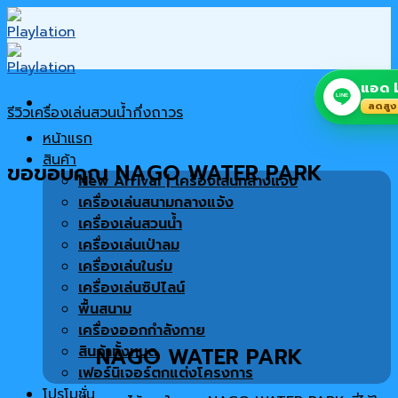
Skip
to
content
แอด L
LINE
ลดสูง
รีวิวเครื่องเล่นสวนน้ำกึ่งถาวร
หน้าแรก
สินค้า
ขอขอบคุณ NAGO WATER PARK​
New Arrival | เครื่องเล่นกลางแจ้ง
เครื่องเล่นสนามกลางแจ้ง
เครื่องเล่นสวนน้ำ
เครื่องเล่นเป่าลม
เครื่องเล่นในร่ม
เครื่องเล่นซิปไลน์
พื้นสนาม
เครื่องออกกำลังกาย
สินค้าทั้งหมด
NAGO WATER PARK​
เฟอร์นิเจอร์ตกแต่งโครงการ
โปรโมชั่น