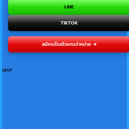
LINE
TIKTOK
สมัครเป็นตัวแทนจำหน่าย ➜
MAP