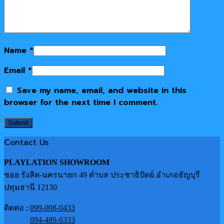
Name
*
Email
*
Save my name, email, and website in this
browser for the next time I comment.
Contact Us
PLAYLATION SHOWROOM
ซอย รังสิต-นครนายก 49 ตำบล ประชาธิปัตย์ อำเภอธัญบุรี
ปทุมธานี 12130
ติดต่อ :
099-008-0433
094-489-6333