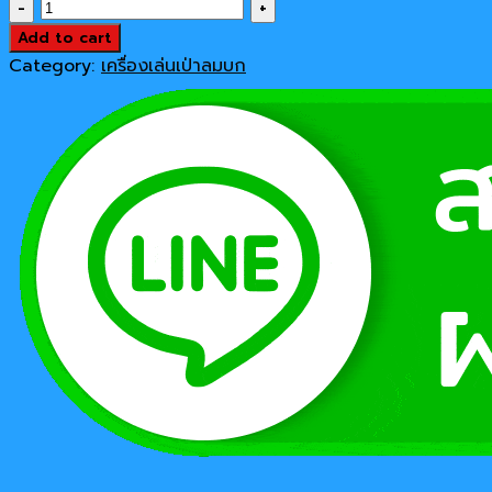
เครื่อง
was:
is:
เล่น
Add to cart
290,000 ฿.
225,000 ฿.
เป่า
Category:
เครื่องเล่นเป่าลมบก
ลม
เครื่อง
เล่น
เป่า
ลมบก
ฟาร์ม
เฮา
ส์
quantity