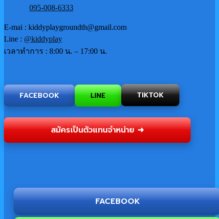
095-008-6333
E-mai : kiddyplaygroundth@gmail.com
Line :
@kiddyplay
เวลาทำการ : 8:00 น. – 17:00 น.
FACEBOOK
LINE
TIKTOK
สมัครเป็นตัวแทนจำหน่าย ➜
FACEBOOK