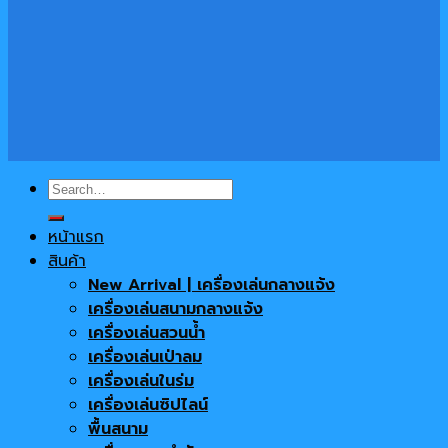
Search
for:
หน้าแรก
สินค้า
New Arrival | เครื่องเล่นกลางแจ้ง
เครื่องเล่นสนามกลางแจ้ง
เครื่องเล่นสวนน้ำ
เครื่องเล่นเป่าลม
เครื่องเล่นในร่ม
เครื่องเล่นซิปไลน์
พื้นสนาม