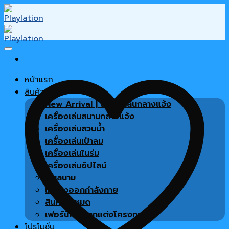
Skip
to
content
หน้าแรก
สินค้า
New Arrival | เครื่องเล่นกลางแจ้ง
เครื่องเล่นสนามกลางแจ้ง
เครื่องเล่นสวนน้ำ
เครื่องเล่นเป่าลม
เครื่องเล่นในร่ม
เครื่องเล่นซิปไลน์
พื้นสนาม
เครื่องออกกำลังกาย
สินค้าทั้งหมด
เฟอร์นิเจอร์ตกแต่งโครงการ
โปรโมชั่น