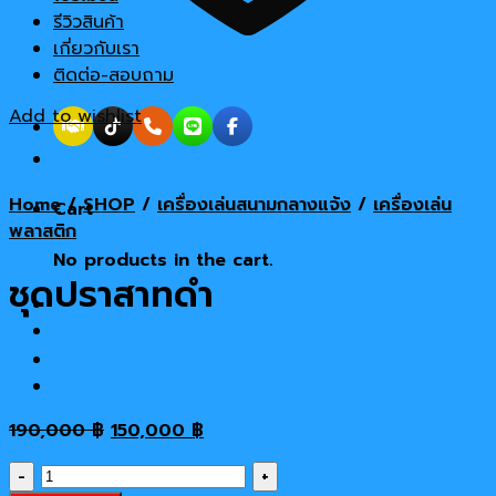
รีวิวสินค้า
เกี่ยวกับเรา
ติดต่อ-สอบถาม
Add to wishlist
Home
/
SHOP
/
เครื่องเล่นสนามกลางแจ้ง
/
เครื่องเล่น
Cart
พลาสติก
No products in the cart.
ชุดปราสาทดำ
Original
Current
190,000
฿
150,000
฿
price
price
ชุด
was:
is: