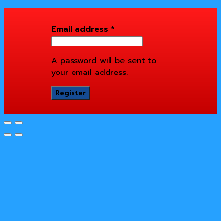
Email address
*
A password will be sent to
your email address.
Register