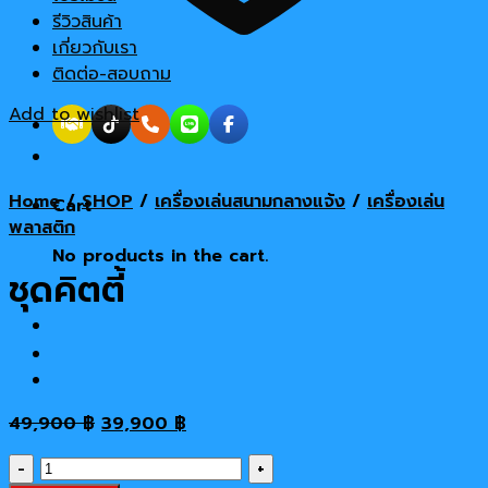
รีวิวสินค้า
เกี่ยวกับเรา
ติดต่อ-สอบถาม
Add to wishlist
Home
/
SHOP
/
เครื่องเล่นสนามกลางแจ้ง
/
เครื่องเล่น
Cart
พลาสติก
No products in the cart.
ชุดคิตตี้
Original
Current
49,900
฿
39,900
฿
price
price
ชุด
was:
is: