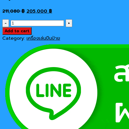
Original
Current
211,080
฿
205,000
฿
price
price
เครื่อง
was:
is:
เล่น
Add to cart
211,080 ฿.
205,000 ฿.
สนาม
Category:
เครื่องเล่นปีนป่าย
กลาง
แจ้ง
เครื่อง
ปีน
ป่าย
ชุด
เขา
ดาว
ปีน
ป่าย
quantity