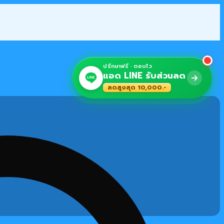
ปรึกษาฟรี · ตอบไว
แอด LINE รับส่วนลด
LINE
ลดสูงสุด 10,000.-