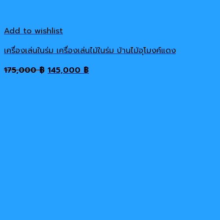
Add to wishlist
เครื่องเล่นในร่ม เครื่องเล่นไม้ในร่ม บ้านไม้อุโมงค์แดง
Original
Current
175,000
฿
145,000
฿
price
price
was:
is:
175,000 ฿.
145,000 ฿.