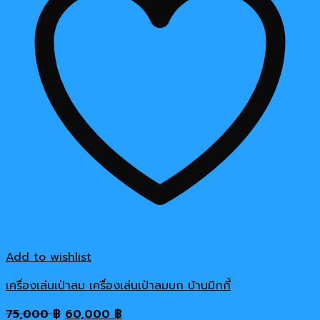
Add to wishlist
เครื่องเล่นเป่าลม เครื่องเล่นเป่าลมบก บ้านมิกกี้
Original
Current
75,000
฿
60,000
฿