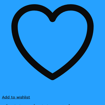
Add to wishlist