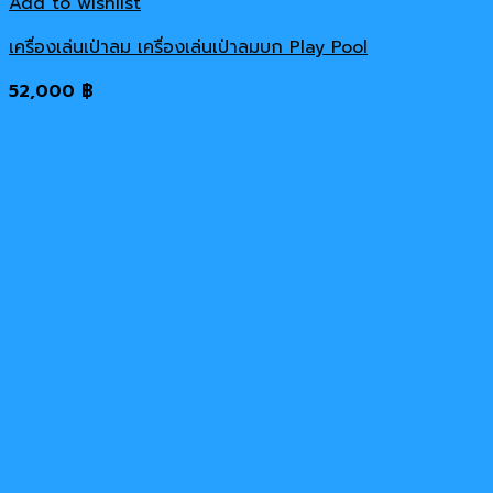
Add to wishlist
เครื่องเล่นเป่าลม เครื่องเล่นเป่าลมบก Play Pool
52,000
฿