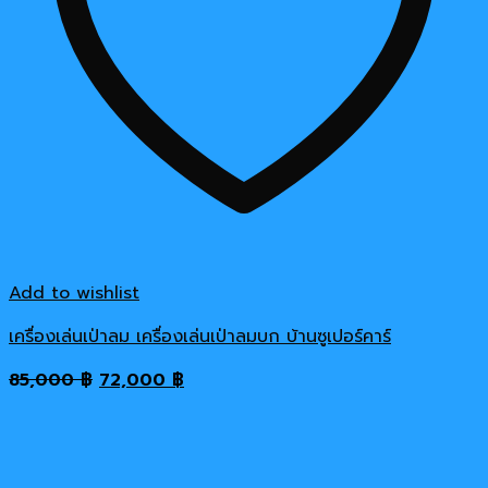
Add to wishlist
เครื่องเล่นเป่าลม เครื่องเล่นเป่าลมบก บ้านซูเปอร์คาร์
Original
Current
85,000
฿
72,000
฿
price
price
was:
is:
85,000 ฿.
72,000 ฿.