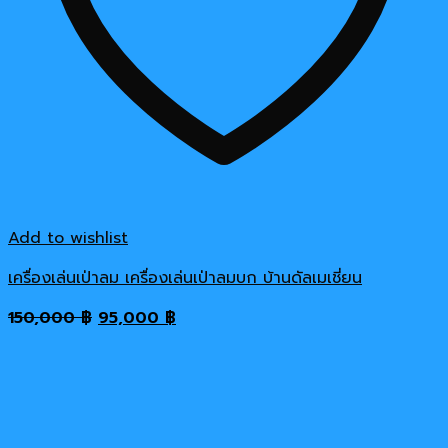
Add to wishlist
เครื่องเล่นเป่าลม เครื่องเล่นเป่าลมบก บ้านดัลเมเชี่ยน
Original
Current
150,000
฿
95,000
฿
price
price
was:
is:
150,000 ฿.
95,000 ฿.