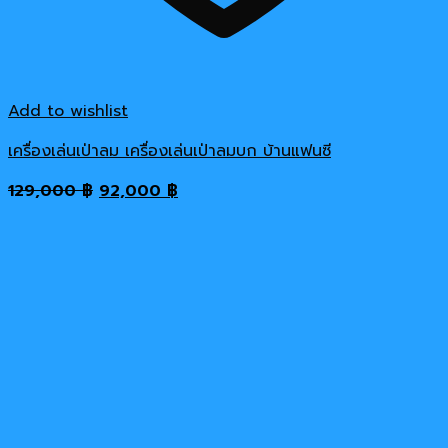
Add to wishlist
เครื่องเล่นเป่าลม เครื่องเล่นเป่าลมบก บ้านแฟนซี
Original
Current
129,000
฿
92,000
฿
price
price
was:
is:
129,000 ฿.
92,000 ฿.