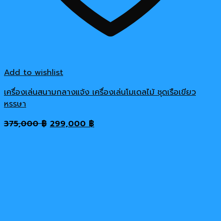
Add to wishlist
เครื่องเล่นสนามกลางแจ้ง เครื่องเล่นโมเดลไม้ ชุดเรือเขียว
หรรษา
Original
Current
375,000
฿
299,000
฿
price
price
was:
is:
375,000 ฿.
299,000 ฿.