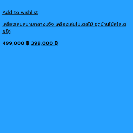
Add to wishlist
เครื่องเล่นสนามกลางแจ้ง เครื่องเล่นโมเดลไม้ ชุดบ้านไม้สไลเด
อร์คู่
Original
Current
499,000
฿
399,000
฿
price
price
was:
is:
499,000 ฿.
399,000 ฿.