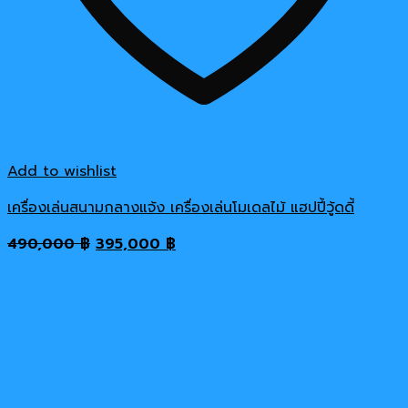
Add to wishlist
เครื่องเล่นสนามกลางแจ้ง เครื่องเล่นโมเดลไม้ แฮปปี้วู้ดดี้
Original
Current
490,000
฿
395,000
฿
price
price
was:
is:
490,000 ฿.
395,000 ฿.