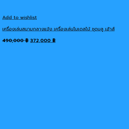
Add to wishlist
เครื่องเล่นสนามกลางแจ้ง เครื่องเล่นโมเดลไม้ ชุดบลู เฮ้าส์
Original
Current
490,000
฿
372,000
฿
price
price
was:
is:
490,000 ฿.
372,000 ฿.