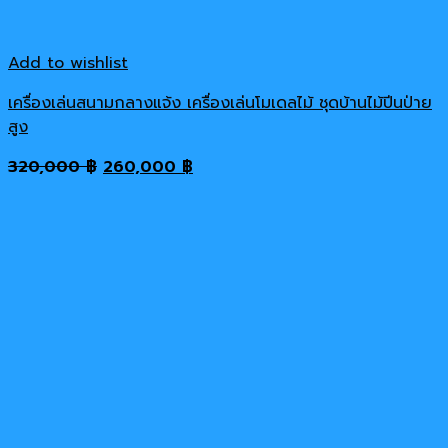
Add to wishlist
เครื่องเล่นสนามกลางแจ้ง เครื่องเล่นโมเดลไม้ ชุดบ้านไม้ปีนป่าย
สูง
Original
Current
320,000
฿
260,000
฿
price
price
was:
is:
320,000 ฿.
260,000 ฿.