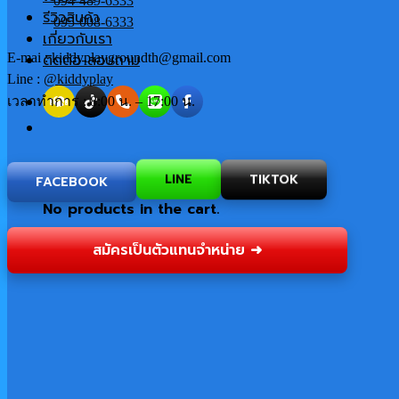
094-489-6333
รีวิวสินค้า
095-008-6333
เกี่ยวกับเรา
E-mai : kiddyplaygroundth@gmail.com
ติดต่อ-สอบถาม
Line :
@kiddyplay
เวลาทำการ : 8:00 น. – 17:00 น.
Cart
TIKTOK
LINE
FACEBOOK
No products in the cart.
สมัครเป็นตัวแทนจำหน่าย ➜