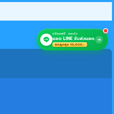
ปรึกษาฟรี · ตอบไว
แอด LINE รับส่วนลด
LINE
ลดสูงสุด 10,000.-