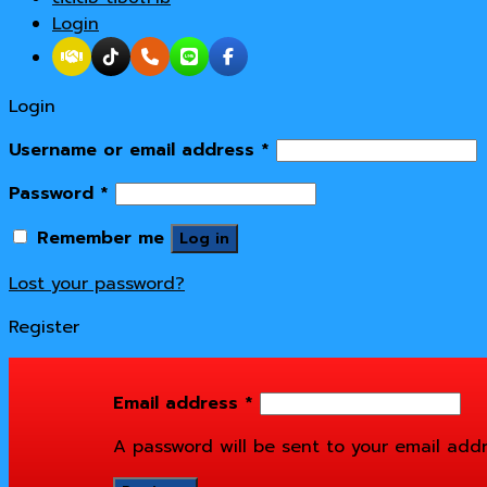
Login
Login
Username or email address
*
Password
*
Remember me
Log in
Lost your password?
Register
Email address
*
A password will be sent to your email addr