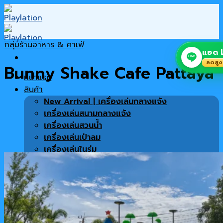
Skip
to
content
กลุ่มร้านอาหาร & คาเฟ่
แอด L
LINE
ลดสูง
Bunny Shake Cafe Pattaya
หน้าแรก
สินค้า
New Arrival | เครื่องเล่นกลางแจ้ง
เครื่องเล่นสนามกลางแจ้ง
เครื่องเล่นสวนน้ำ
เครื่องเล่นเป่าลม
เครื่องเล่นในร่ม
เครื่องเล่นซิปไลน์
พื้นสนาม
เครื่องออกกำลังกาย
สินค้าทั้งหมด
เฟอร์นิเจอร์ตกแต่งโครงการ
โปรโมชั่น