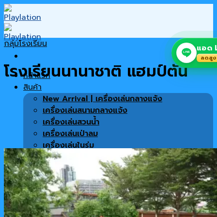
Skip
to
content
กลุ่มโรงเรียน
แอด L
LINE
ลดสูง
โรงเรียนนานาชาติ แฮมป์ตัน
หน้าแรก
สินค้า
New Arrival | เครื่องเล่นกลางแจ้ง
เครื่องเล่นสนามกลางแจ้ง
เครื่องเล่นสวนน้ำ
เครื่องเล่นเป่าลม
เครื่องเล่นในร่ม
เครื่องเล่นซิปไลน์
พื้นสนาม
เครื่องออกกำลังกาย
สินค้าทั้งหมด
เฟอร์นิเจอร์ตกแต่งโครงการ
โปรโมชั่น