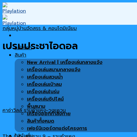
Skip
to
content
กลุ่มหมู่บ้านจัดสรร & คอนโดมิเนียม
เปรมประชาไอดอล
หน้าแรก
สินค้า
New Arrival | เครื่องเล่นกลางแจ้ง
เครื่องเล่นสนามกลางแจ้ง
เครื่องเล่นสวนน้ำ
เครื่องเล่นเป่าลม
เครื่องเล่นในร่ม
เครื่องเล่นซิปไลน์
พื้นสนาม
คาซ่าวิลล์ รามคำแหง-วงแหวน
เครื่องออกกำลังกาย
สินค้าทั้งหมด
เฟอร์นิเจอร์ตกแต่งโครงการ
โปรโมชั่น
The City พระราม 9 – รามคำแหง