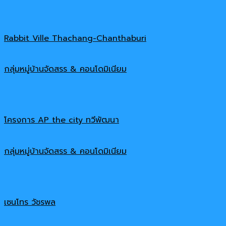
Rabbit Ville Thachang-Chanthaburi
กลุ่มหมู่บ้านจัดสรร & คอนโดมิเนียม
โครงการ AP the city ทวีพัฒนา
กลุ่มหมู่บ้านจัดสรร & คอนโดมิเนียม
เซนโทร วัชรพล