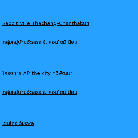
Rabbit Ville Thachang-Chanthaburi
กลุ่มหมู่บ้านจัดสรร & คอนโดมิเนียม
โครงการ AP the city ทวีพัฒนา
กลุ่มหมู่บ้านจัดสรร & คอนโดมิเนียม
เซนโทร วัชรพล