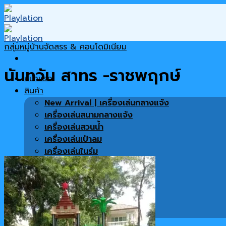
Skip
to
content
กลุ่มหมู่บ้านจัดสรร & คอนโดมิเนียม
นันทวัน สาทร -ราชพฤกษ์
หน้าแรก
สินค้า
New Arrival | เครื่องเล่นกลางแจ้ง
เครื่องเล่นสนามกลางแจ้ง
เครื่องเล่นสวนน้ำ
เครื่องเล่นเป่าลม
เครื่องเล่นในร่ม
เครื่องเล่นซิปไลน์
พื้นสนาม
เครื่องออกกำลังกาย
สินค้าทั้งหมด
เฟอร์นิเจอร์ตกแต่งโครงการ
โปรโมชั่น