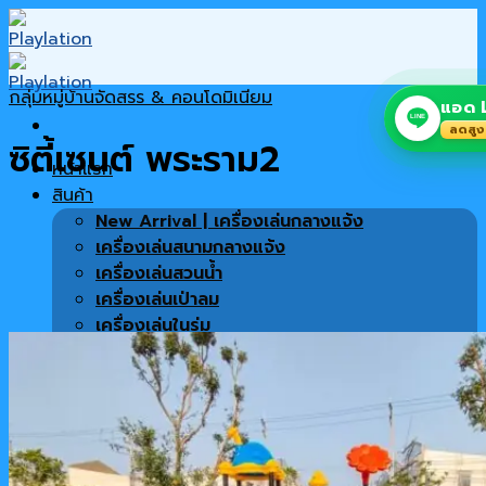
Skip
to
content
กลุ่มหมู่บ้านจัดสรร & คอนโดมิเนียม
แอด L
LINE
ลดสูง
ซิตี้เซนต์ พระราม2
หน้าแรก
สินค้า
New Arrival | เครื่องเล่นกลางแจ้ง
เครื่องเล่นสนามกลางแจ้ง
เครื่องเล่นสวนน้ำ
เครื่องเล่นเป่าลม
เครื่องเล่นในร่ม
เครื่องเล่นซิปไลน์
พื้นสนาม
เครื่องออกกำลังกาย
สินค้าทั้งหมด
เฟอร์นิเจอร์ตกแต่งโครงการ
โปรโมชั่น