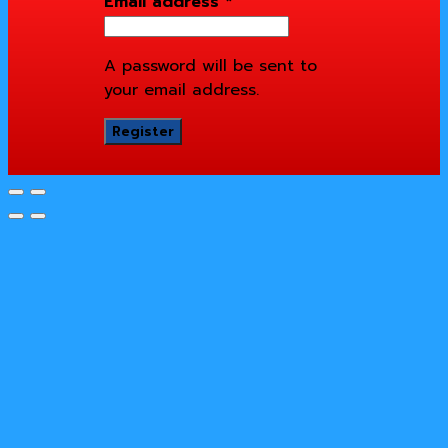
Email address
*
A password will be sent to
your email address.
Register