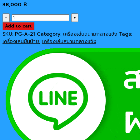
38,000
฿
เครื่อง
เล่น
Add to cart
สนาม
SKU:
PG-A-21
Category:
เครื่องเล่นสนามกลางแจ้ง
Tags:
กลาง
เครื่องเล่นปีนป่าย
,
เครื่องเล่นสนามกลางแจ้ง
แจ้ง
เครื่อง
เล่น
ปีน
ป่าย
ปีน
ป่าย
กบ
น้อย
เขียว
quantity